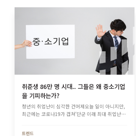
취준생 86만 명 시대.. 그들은 왜 중소기업
을 기피하는가?
청년의 취업난이 심각한 건어제오늘 일이 아니지만,
최근에는 코로나19가 겹쳐‘단군 이래 최대 취업난’이
라는자조적인 표현까지등장하고 있는 지경입니다.
그런데 취준생만 86만 명에달할 정도로 심각한 취업
트렌드