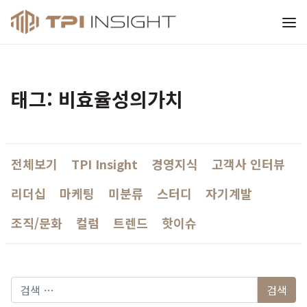
티피아이 인사이트
태그: 비효율성의가치
전체보기
TPI Insight
경영지식
고객사 인터뷰
리더십
마케팅
미분류
스터디
자기계발
조직/문화
컬럼
트렌드
핫이슈
다음 검색: