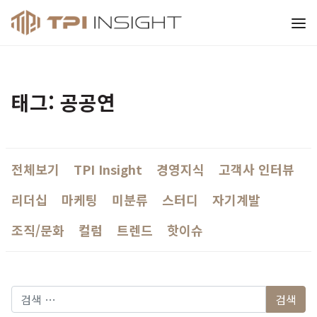
티피아이 인사이트
태그: 공공연
전체보기
TPI Insight
경영지식
고객사 인터뷰
리더십
마케팅
미분류
스터디
자기계발
조직/문화
컬럼
트렌드
핫이슈
다음 검색: