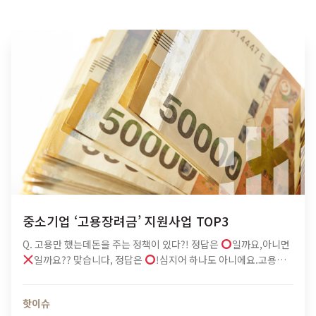
중소기업 ‘고용장려금’ 지원사업 TOP3
Q. 고용만 했는데돈을 주는 정책이 있다?! 정답은
일까요,아니면
일까요?? 맞습니다, 정답은
!심지어 하나도 아니에요.고용만
해도 돈을 주는 ‘고용장려금’은종류가 여러 가지랍니다. 오늘은 그중
에서도가장 핫
한3가지 지원사업에 대해 소개합니다.지원을 받기
핫이슈
위한 조건도그다지 어렵지…