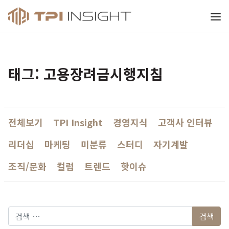
티피아이 인사이트
태그: 고용장려금시행지침
전체보기
TPI Insight
경영지식
고객사 인터뷰
리더십
마케팅
미분류
스터디
자기계발
조직/문화
컬럼
트렌드
핫이슈
다음 검색: