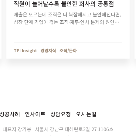
직원이 늘어날수록 불안한 회사의 공통점
매출은 오르는데 조직은 더 복잡해지고 불안해진다면,
성장 단계 기업이 겪는 조직·재무·인사 문제의 원인을
점검해야 할 때입니다. 티피아이의 기업 진단 컨설팅
이 성장의 병목을 어떻게 해결하는지 확인해보세요.
TPI Insight
경영지식
조직/문화
성공사례
인사이트
상담요청
오시는길
대표자
강기봉
서울시 강남구 테헤란로2길 27 1106호