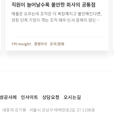
직원이 늘어날수록 불안한 회사의 공통점
매출은 오르는데 조직은 더 복잡해지고 불안해진다면,
성장 단계 기업이 겪는 조직·재무·인사 문제의 원인을
점검해야 할 때입니다. 티피아이의 기업 진단 컨설팅
이 성장의 병목을 어떻게 해결하는지 확인해보세요.
TPI Insight
경영지식
조직/문화
성공사례
인사이트
상담요청
오시는길
대표자
강기봉
서울시 강남구 테헤란로2길 27 1106호