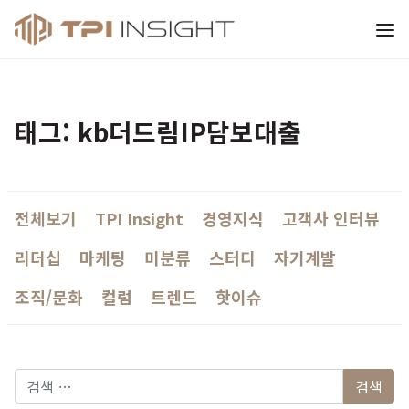
티피아이 인사이트
태그: kb더드림IP담보대출
전체보기
TPI Insight
경영지식
고객사 인터뷰
리더십
마케팅
미분류
스터디
자기계발
조직/문화
컬럼
트렌드
핫이슈
다음 검색: