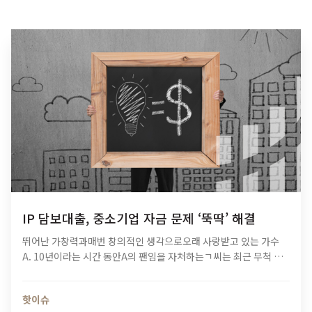
IP 담보대출, 중소기업 자금 문제 ‘뚝딱’ 해결
뛰어난 가창력과매번 창의적인 생각으로오래 사랑받고 있는 가수
A. 10년이라는 시간 동안A의 팬임을 자처하는ㄱ씨는 최근 무척 흥
미로운플랫폼을 알게 되었습니다. 음반을 구매하거나공연을 찾아가
는 것 외에더 적극적으로 팬심을 발휘할기회가 생겼기 때문인데요.
핫이슈
‘음악 저작권료…