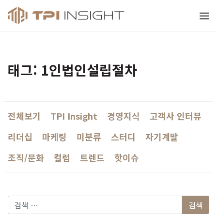
티피아이 인사이트
태그: 1인법인설립절차
전체보기
TPI Insight
경영지식
고객사 인터뷰
리더십
마케팅
미분류
스터디
자기계발
조직/문화
컬럼
트렌드
핫이슈
다음 검색: