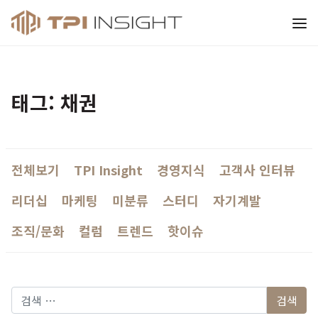
티피아이 인사이트
태그: 채권
전체보기
TPI Insight
경영지식
고객사 인터뷰
리더십
마케팅
미분류
스터디
자기계발
조직/문화
컬럼
트렌드
핫이슈
다음 검색: