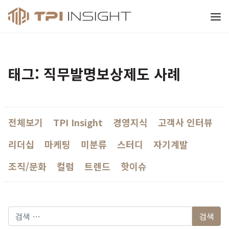
티피아이 인사이트
태그: 직무발명보상제도 사례
전체보기
TPI Insight
경영지식
고객사 인터뷰
리더십
마케팅
미분류
스터디
자기계발
조직/문화
컬럼
트렌드
핫이슈
다음 검색: