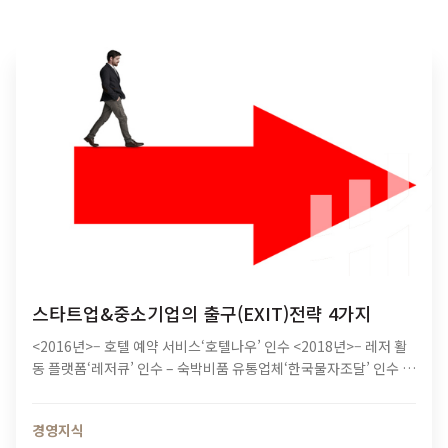
스타트업&중소기업의 출구(EXIT)전략 4가지
<2016년>– 호텔 예약 서비스‘호텔나우’ 인수 <2018년>– 레저 활
동 플랫폼‘레저큐’ 인수 – 숙박비품 유통업체‘한국물자조달’ 인수 –
동남아 호텔체인‘젠룸스’인수 조건 투자 <2019년>– 실시간 펜션 예
약 서비스‘우리펜션’ 인수 – 객실관리시스템1, 2위 업체‘가람정보시
경영지식
스템’,‘씨리얼’ 인수…