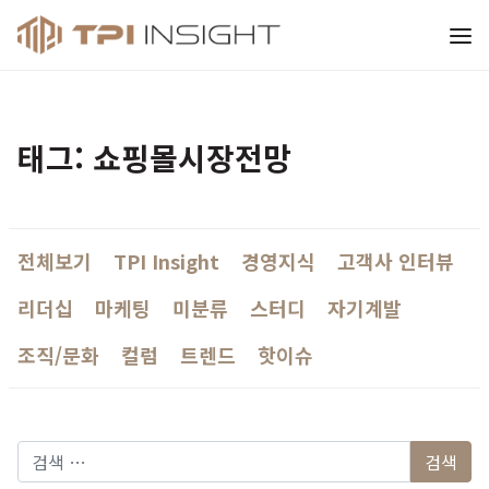
티피아이 인사이트
태그: 쇼핑몰시장전망
전체보기
TPI Insight
경영지식
고객사 인터뷰
리더십
마케팅
미분류
스터디
자기계발
조직/문화
컬럼
트렌드
핫이슈
다음 검색: