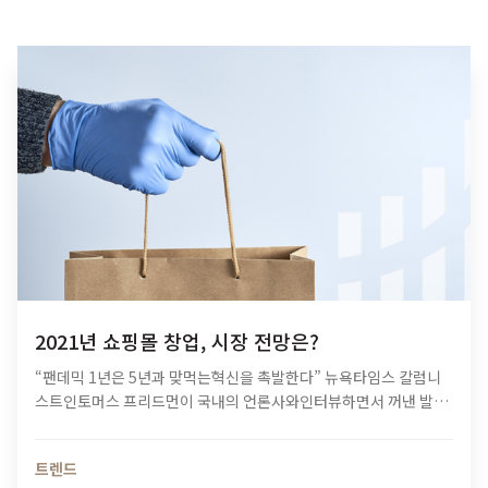
2021년 쇼핑몰 창업, 시장 전망은?
“팬데믹 1년은 5년과 맞먹는혁신을 촉발한다” 뉴욕타임스 칼럼니
스트인토머스 프리드먼이 국내의 언론사와인터뷰하면서 꺼낸 발언
입니다. 코로나19 장기화와 함께 많은 업종이불황의 터널을 지나는
것은 사실이죠. 그러나 토머스 프리드먼의 말처럼오히려 혁신을 끌
트렌드
어낼 수도 있습니다. 대면…