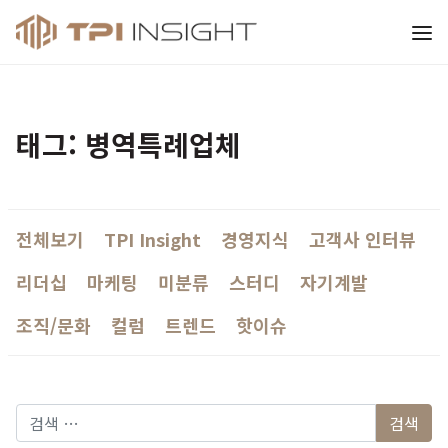
티피아이 인사이트
태그: 병역특례업체
전체보기
TPI Insight
경영지식
고객사 인터뷰
리더십
마케팅
미분류
스터디
자기계발
조직/문화
컬럼
트렌드
핫이슈
다음 검색: