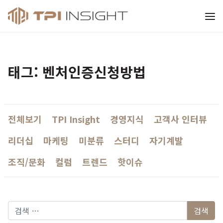
티피아이 인사이트
태그: 벤처인증신청방법
전체보기
TPI Insight
경영지식
고객사 인터뷰
리더십
마케팅
미분류
스터디
자기계발
조직/문화
컬럼
트렌드
핫이슈
다음 검색: