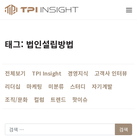
티피아이 인사이트
태그: 법인설립방법
전체보기
TPI Insight
경영지식
고객사 인터뷰
리더십
마케팅
미분류
스터디
자기계발
조직/문화
컬럼
트렌드
핫이슈
다음 검색: