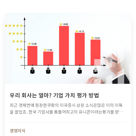
우리 회사는 얼마? 기업 가치 평가 방법
최근 경제면에 등장한쿠팡의 미국증시 상장 소식은많은 이의 이목
을 끌었죠. 한국 기업사를 통틀어최고의 유니콘이라는평가를 받기
도 했습니다. 유니콘 기업이란기업가치 10억달러,한화로 1조원이
넘는스타트업을 일컫는데요. 상장되는 보통주 수량이나공모가격 범
경영지식
위 등은결정된 바가 없습니다. 그런데도이토록 높은…