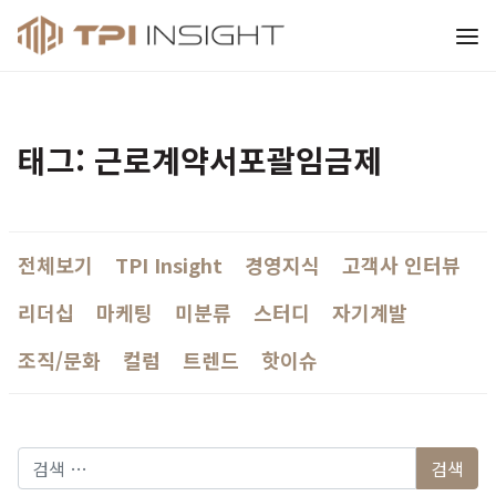
티피아이 인사이트
태그: 근로계약서포괄임금제
전체보기
TPI Insight
경영지식
고객사 인터뷰
리더십
마케팅
미분류
스터디
자기계발
조직/문화
컬럼
트렌드
핫이슈
다음 검색: