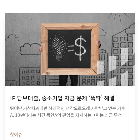
IP 담보대출, 중소기업 자금 문제 ‘뚝딱’ 해결
뛰어난 가창력과매번 창의적인 생각으로오래 사랑받고 있는 가수
A. 10년이라는 시간 동안A의 팬임을 자처하는ㄱ씨는 최근 무척 흥
미로운플랫폼을 알게 되었습니다. 음반을 구매하거나공연을 찾아가
는 것 외에더 적극적으로 팬심을 발휘할기회가 생겼기 때문인데요.
핫이슈
‘음악 저작권료…