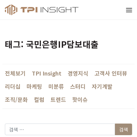
티피아이 인사이트
태그: 국민은행IP담보대출
전체보기
TPI Insight
경영지식
고객사 인터뷰
리더십
마케팅
미분류
스터디
자기계발
조직/문화
컬럼
트렌드
핫이슈
다음 검색: