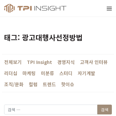
티피아이 인사이트
태그: 광고대행사선정방법
전체보기
TPI Insight
경영지식
고객사 인터뷰
리더십
마케팅
미분류
스터디
자기계발
조직/문화
컬럼
트렌드
핫이슈
다음 검색: