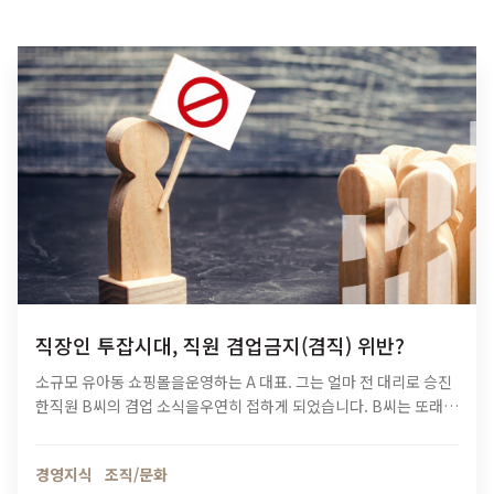
직장인 투잡시대, 직원 겸업금지(겸직) 위반?
소규모 유아동 쇼핑몰을운영하는 A 대표. 그는 얼마 전 대리로 승진
한직원 B씨의 겸업 소식을우연히 접하게 되었습니다. B씨는 또래
사원과 비교하면경력은 다소 부족하지만성실함이 돋보이는 인물이
었죠. 회사에서 강제하지 않는야근도 주저앉고 자처하며많은 업무
경영지식
조직/문화
를 수행했습니다.…