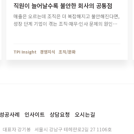
직원이 늘어날수록 불안한 회사의 공통점
매출은 오르는데 조직은 더 복잡해지고 불안해진다면,
성장 단계 기업이 겪는 조직·재무·인사 문제의 원인을
점검해야 할 때입니다. 티피아이의 기업 진단 컨설팅
이 성장의 병목을 어떻게 해결하는지 확인해보세요.
TPI Insight
경영지식
조직/문화
성공사례
인사이트
상담요청
오시는길
대표자
강기봉
서울시 강남구 테헤란로2길 27 1106호