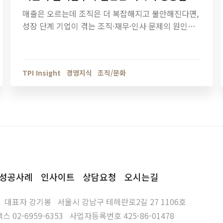
매출은 오르는데 조직은 더 복잡해지고 불안해진다면,
성장 단계 기업이 겪는 조직·재무·인사 문제의 원인을
점검해야 할 때입니다. 티피아이의 기업 진단 컨설팅
이 성장의 병목을 어떻게 해결하는지 확인해보세요.
TPI Insight
경영지식
조직/문화
성공사례
인사이트
상담요청
오시는길
대표자
강기봉
서울시 강남구 테헤란로2길 27 1106호
팩스
02-6959-6353
사업자등록번호
425-86-01478