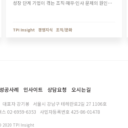
성장 단계 기업이 겪는 조직·재무·인사 문제의 원인을
점검해야 할 때입니다. 티피아이의 기업 진단 컨설팅
이 성장의 병목을 어떻게 해결하는지 확인해보세요.
TPI Insight
경영지식
조직/문화
성공사례
인사이트
상담요청
오시는길
대표자
강기봉
서울시 강남구 테헤란로2길 27 1106호
팩스
02-6959-6353
사업자등록번호
425-86-01478
© 2020 TPI Insight