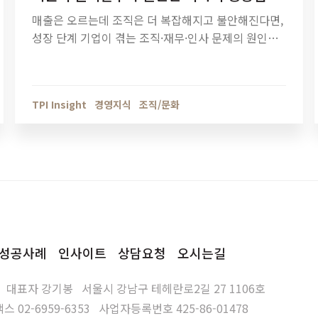
매출은 오르는데 조직은 더 복잡해지고 불안해진다면,
성장 단계 기업이 겪는 조직·재무·인사 문제의 원인을
점검해야 할 때입니다. 티피아이의 기업 진단 컨설팅
이 성장의 병목을 어떻게 해결하는지 확인해보세요.
TPI Insight
경영지식
조직/문화
성공사례
인사이트
상담요청
오시는길
대표자
강기봉
서울시 강남구 테헤란로2길 27 1106호
팩스
02-6959-6353
사업자등록번호
425-86-01478