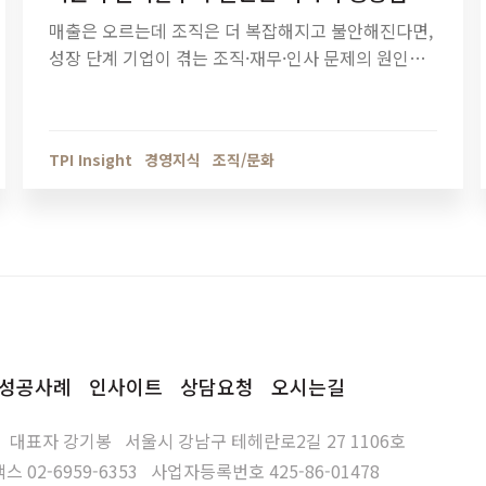
매출은 오르는데 조직은 더 복잡해지고 불안해진다면,
성장 단계 기업이 겪는 조직·재무·인사 문제의 원인을
점검해야 할 때입니다. 티피아이의 기업 진단 컨설팅
이 성장의 병목을 어떻게 해결하는지 확인해보세요.
TPI Insight
경영지식
조직/문화
성공사례
인사이트
상담요청
오시는길
대표자
강기봉
서울시 강남구 테헤란로2길 27 1106호
팩스
02-6959-6353
사업자등록번호
425-86-01478