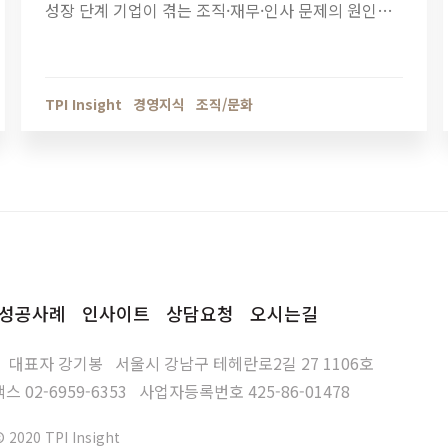
성장 단계 기업이 겪는 조직·재무·인사 문제의 원인을
점검해야 할 때입니다. 티피아이의 기업 진단 컨설팅
이 성장의 병목을 어떻게 해결하는지 확인해보세요.
TPI Insight
경영지식
조직/문화
성공사례
인사이트
상담요청
오시는길
대표자
강기봉
서울시 강남구 테헤란로2길 27 1106호
팩스
02-6959-6353
사업자등록번호
425-86-01478
© 2020 TPI Insight