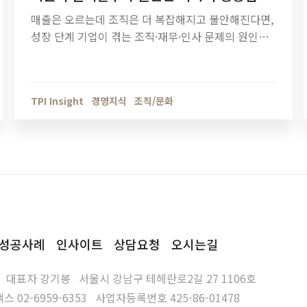
매출은 오르는데 조직은 더 복잡해지고 불안해진다면,
성장 단계 기업이 겪는 조직·재무·인사 문제의 원인을
점검해야 할 때입니다. 티피아이의 기업 진단 컨설팅
이 성장의 병목을 어떻게 해결하는지 확인해보세요.
TPI Insight
경영지식
조직/문화
성공사례
인사이트
상담요청
오시는길
대표자
강기봉
서울시 강남구 테헤란로2길 27 1106호
팩스
02-6959-6353
사업자등록번호
425-86-01478